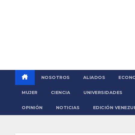
Saltar
al
contenido
NOSOTROS
ALIADOS
ECONO
MUJER
CIENCIA
UNIVERSIDADES
OPINIÓN
NOTICIAS
EDICIÓN VENEZU