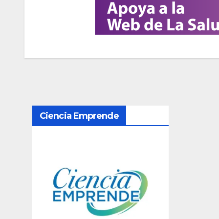
N
Ciencia Emprende
a
v
e
g
a