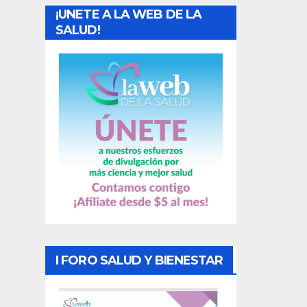
¡UNETE A LA WEB DE LA
d
SALUD!
a
s
I FORO SALUD Y BIENESTAR