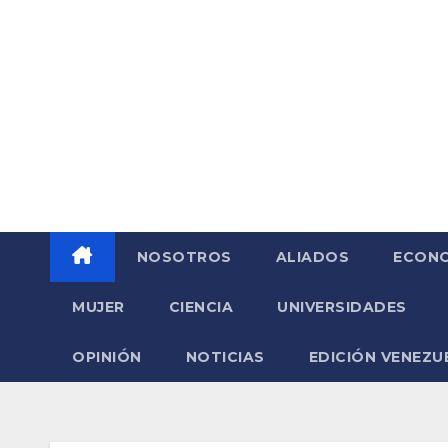
Saltar
al
contenido
NOSOTROS
ALIADOS
ECONO
MUJER
CIENCIA
UNIVERSIDADES
OPINIÓN
NOTICIAS
EDICIÓN VENEZU