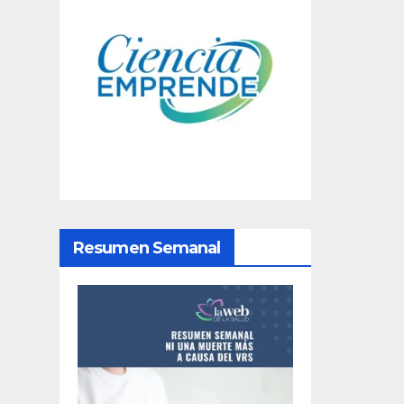
v
e
g
a
c
i
ó
Resumen Semanal
n
d
e
e