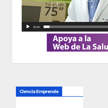
00:00
N
Ciencia Emprende
a