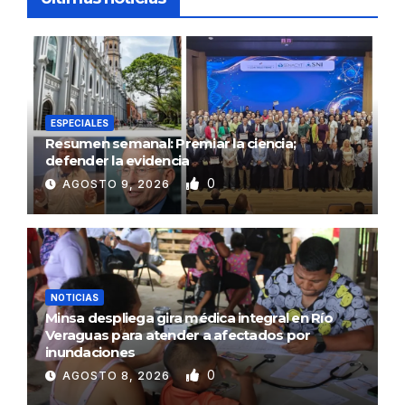
ESPECIALES
Resumen semanal: Premiar la ciencia;
defender la evidencia
0
AGOSTO 9, 2026
NOTICIAS
Minsa despliega gira médica integral en Río
Veraguas para atender a afectados por
inundaciones
0
AGOSTO 8, 2026