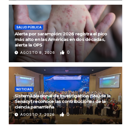
SALUD PÚBLICA
Alerta por sarampión: 2026 registra el pico
más alto en las Américas en dos décadas,
alerta la OPS
0
AGOSTO 8, 2026
NOTICIAS
Sistema Nacional de Investigación (SNI) de la
Senacyt reconoce las contribuciones de la
ciencia panameña
0
AGOSTO 7, 2026