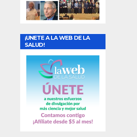
t
r
a
¡UNETE A LA WEB DE LA
d
SALUD!
a
s