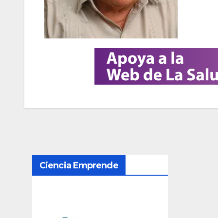
N
Ciencia Emprende
a
v