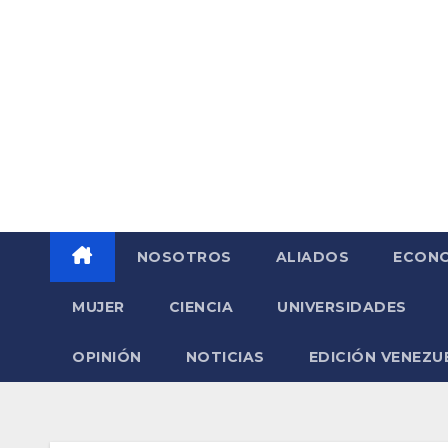
Saltar
al
contenido
NOSOTROS
ALIADOS
ECONO
MUJER
CIENCIA
UNIVERSIDADES
OPINIÓN
NOTICIAS
EDICIÓN VENEZU