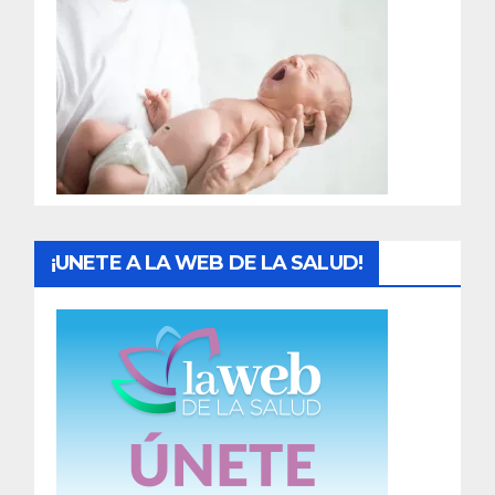
r
a
d
a
s
¡UNETE A LA WEB DE LA SALUD!