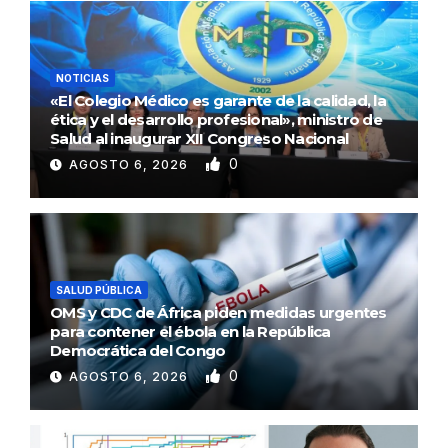
NOTICIAS
«El Colegio Médico es garante de la calidad, la
ética y el desarrollo profesional», ministro de
Salud al inaugurar XII Congreso Nacional
0
AGOSTO 6, 2026
SALUD PÚBLICA
OMS y CDC de África piden medidas urgentes
para contener el ébola en la República
Democrática del Congo
0
AGOSTO 6, 2026