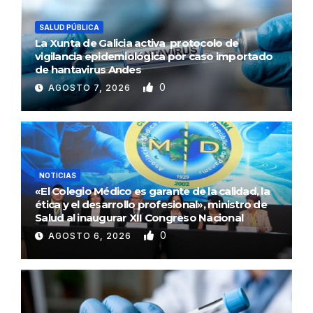
SALUD PÚBLICA
La Xunta de Galicia activa protocolo de
vigilancia epidemiológica por caso importado
de hantavirus Andes
0
AGOSTO 7, 2026
NOTICIAS
«El Colegio Médico es garante de la calidad, la
ética y el desarrollo profesional», ministro de
Salud al inaugurar XII Congreso Nacional
0
AGOSTO 6, 2026