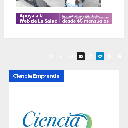
N
Ciencia Emprende
a
v
e
g