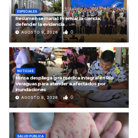
ESPECIALES
Resumen semanal: Premiar la ciencia;
defender la evidencia
0
AGOSTO 9, 2026
NOTICIAS
Minsa despliega gira médica integral en Río
Veraguas para atender a afectados por
inundaciones
0
AGOSTO 8, 2026
SALUD PÚBLICA