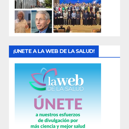
a
d
a
s
¡UNETE A LA WEB DE LA SALUD!