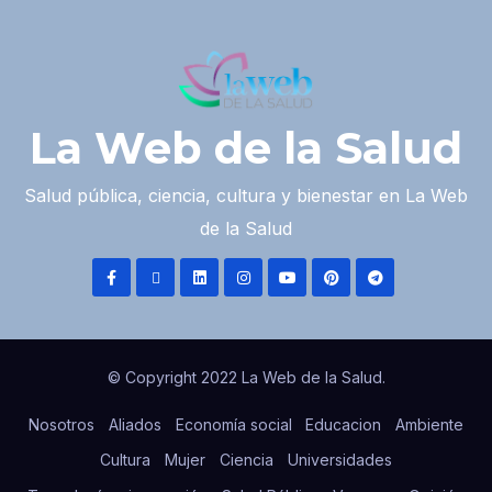
La Web de la Salud
Salud pública, ciencia, cultura y bienestar en La Web
de la Salud
© Copyright 2022 La Web de la Salud.
Nosotros
Aliados
Economía social
Educacion
Ambiente
Cultura
Mujer
Ciencia
Universidades