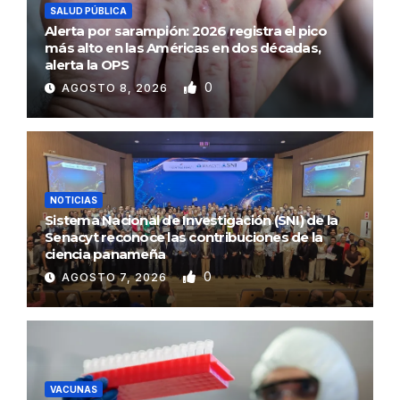
SALUD PÚBLICA
Alerta por sarampión: 2026 registra el pico
más alto en las Américas en dos décadas,
alerta la OPS
0
AGOSTO 8, 2026
NOTICIAS
Sistema Nacional de Investigación (SNI) de la
Senacyt reconoce las contribuciones de la
ciencia panameña
0
AGOSTO 7, 2026
VACUNAS