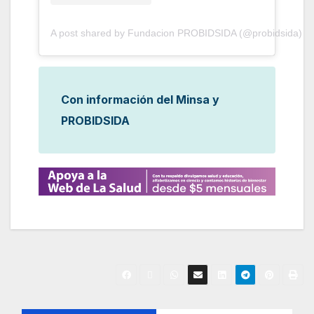
A post shared by Fundacion PROBIDSIDA (@probidsida)
Con información del Minsa y
PROBIDSIDA
N