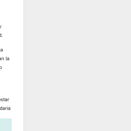
y
d.
la
an la
o
estar
daria