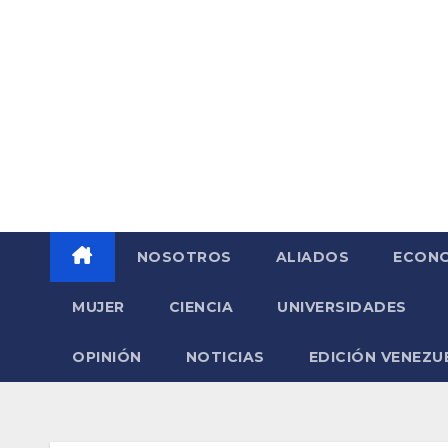
Saltar
al
contenido
NOSOTROS
ALIADOS
ECONO
MUJER
CIENCIA
UNIVERSIDADES
OPINIÓN
NOTICIAS
EDICIÓN VENEZU