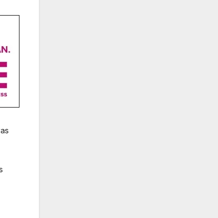
ras
s