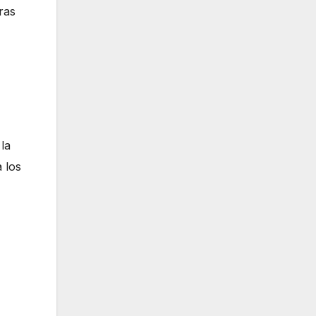
oras
la
 los