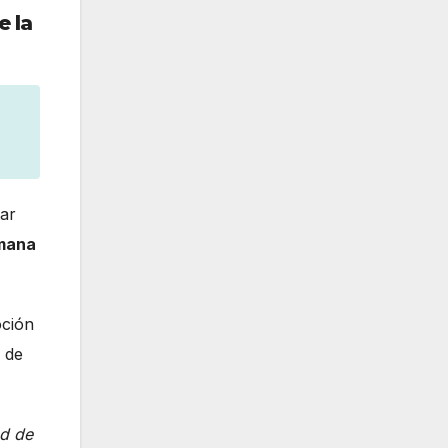
e la
tar
mana
oción
d de
ad de