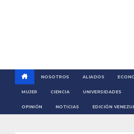
Saltar
al
contenido
NOSOTROS
ALIADOS
ECONO
MUJER
CIENCIA
UNIVERSIDADES
OPINIÓN
NOTICIAS
EDICIÓN VENEZU