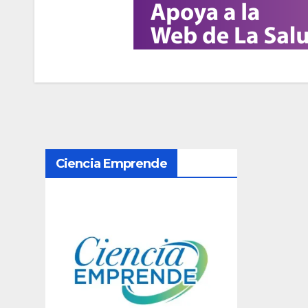
N
Ciencia Emprende
a
v
e
g
a