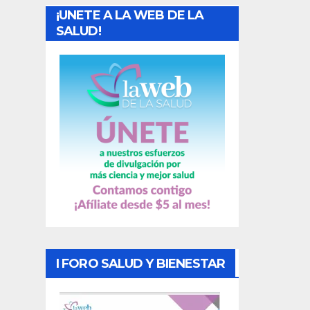
¡UNETE A LA WEB DE LA
d
SALUD!
a
s
I FORO SALUD Y BIENESTAR