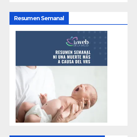
n
d
Resumen Semanal
e
e
n
t
r
a
d
a
s