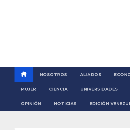
Saltar
al
contenido
NOSOTROS
ALIADOS
ECONO
MUJER
CIENCIA
UNIVERSIDADES
OPINIÓN
NOTICIAS
EDICIÓN VENEZU