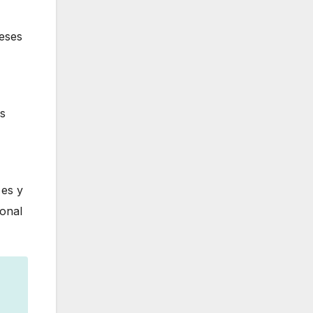
reses
es
 es y
ional