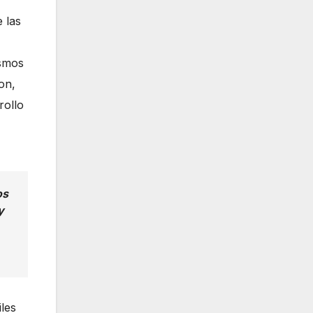
e las
ismos
on,
rollo
os
y
les