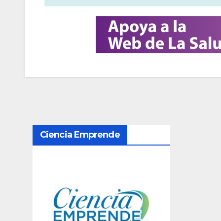
N
Ciencia Emprende
a
v
e
g