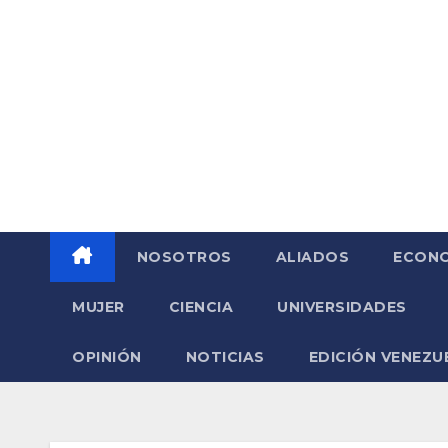
Saltar
al
contenido
NOSOTROS
ALIADOS
ECONO
MUJER
CIENCIA
UNIVERSIDADES
OPINIÓN
NOTICIAS
EDICIÓN VENEZU