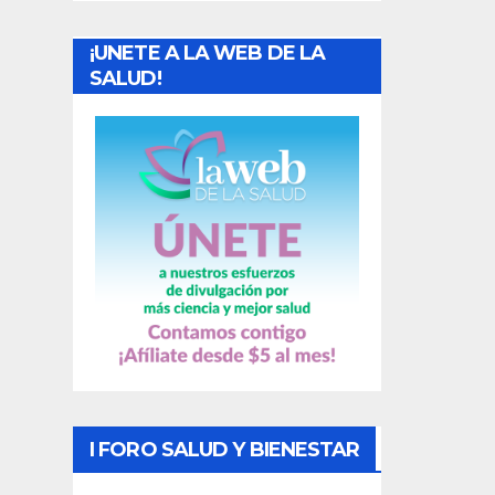
a
¡UNETE A LA WEB DE LA
d
SALUD!
a
s
I FORO SALUD Y BIENESTAR