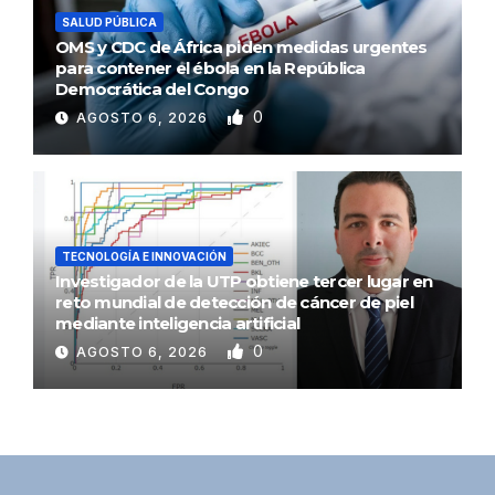
SALUD PÚBLICA
OMS y CDC de África piden medidas urgentes
para contener el ébola en la República
Democrática del Congo
0
AGOSTO 6, 2026
TECNOLOGÍA E INNOVACIÓN
Investigador de la UTP obtiene tercer lugar en
reto mundial de detección de cáncer de piel
mediante inteligencia artificial
0
AGOSTO 6, 2026