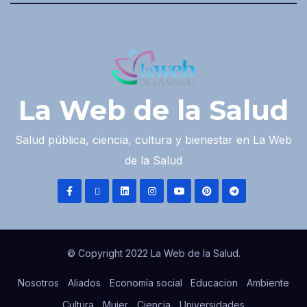
La Web de la Salud
Salud pública, ciencia, cultura y bienestar en La Web
de la Salud
© Copyright 2022 La Web de la Salud.
Nosotros
Aliados
Economía social
Educacion
Ambiente
Cultura
Mujer
Ciencia
Universidades