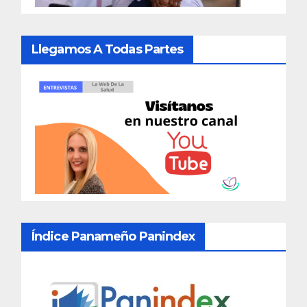
Llegamos A Todas Partes
Índice Panameño Panindex