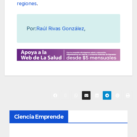
regiones
.
Por:
Raúl Rivas González
,
N
Ciencia Emprende
a
v