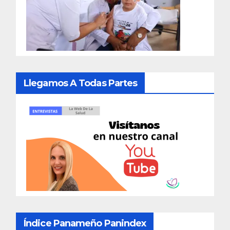
Llegamos A Todas Partes
Índice Panameño Panindex