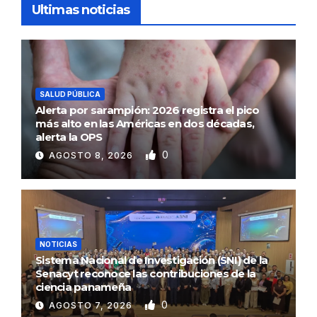
Ultimas noticias
SALUD PÚBLICA
Alerta por sarampión: 2026 registra el pico
más alto en las Américas en dos décadas,
alerta la OPS
0
AGOSTO 8, 2026
NOTICIAS
Sistema Nacional de Investigación (SNI) de la
Senacyt reconoce las contribuciones de la
ciencia panameña
0
AGOSTO 7, 2026