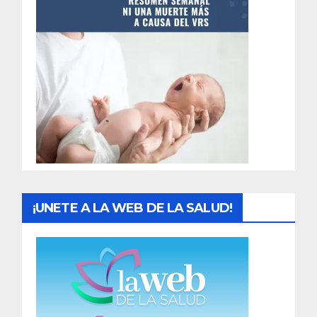
t
r
a
d
a
s
¡UNETE A LA WEB DE LA SALUD!