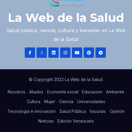
La Web de la Salud
Salud pública, ciencia, cultura y bienestar en La Web
de la Salud
© Copyright 2022 La Web de la Salud.
Nosotros
Aliados
Economía social
Educacion
Ambiente
Cultura
Mujer
Ciencia
Universidades
Tecnología e innovación
Salud Pública
Vacunas
Opinión
Noticias
Edición Venezuela