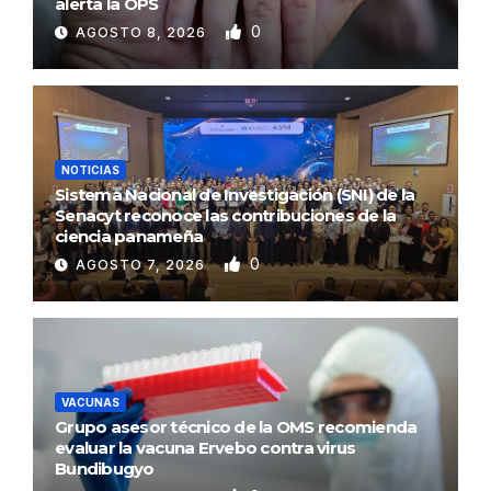
alerta la OPS
0
AGOSTO 8, 2026
NOTICIAS
Sistema Nacional de Investigación (SNI) de la
Senacyt reconoce las contribuciones de la
ciencia panameña
0
AGOSTO 7, 2026
VACUNAS
Grupo asesor técnico de la OMS recomienda
evaluar la vacuna Ervebo contra virus
Bundibugyo