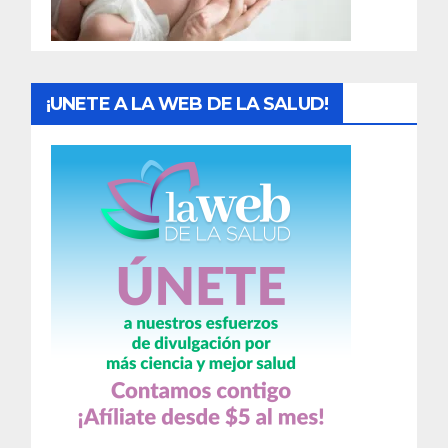
a
s
¡UNETE A LA WEB DE LA SALUD!