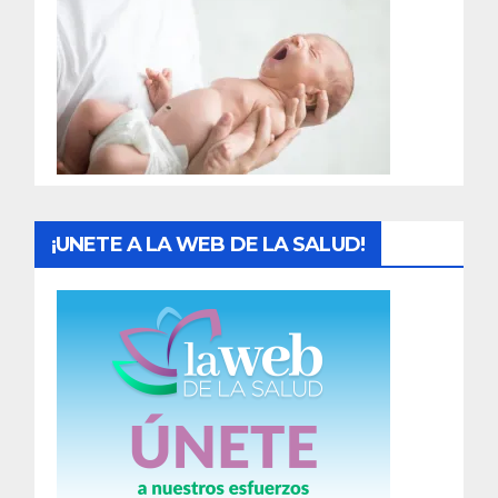
r
a
d
a
s
¡UNETE A LA WEB DE LA SALUD!