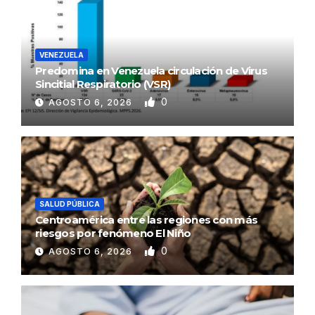
VENEZUELA
Predomina en Venezuela circulación de Virus
Sincitial Respiratorio (VSR)
0
AGOSTO 6, 2026
SALUD PÚBLICA
Centroamérica entre las regiones con más
riesgos por fenómeno El Niño
0
AGOSTO 6, 2026