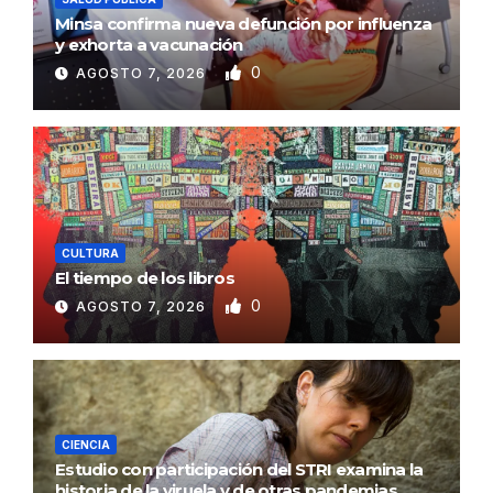
Minsa confirma nueva defunción por influenza
y exhorta a vacunación
0
AGOSTO 7, 2026
CULTURA
El tiempo de los libros
0
AGOSTO 7, 2026
CIENCIA
Estudio con participación del STRI examina la
historia de la viruela y de otras pandemias