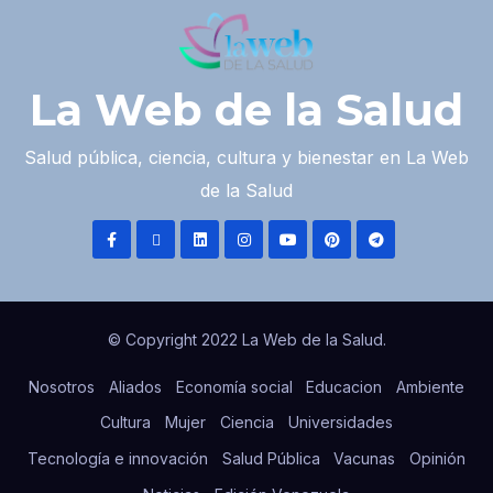
La Web de la Salud
Salud pública, ciencia, cultura y bienestar en La Web
de la Salud
© Copyright 2022 La Web de la Salud.
Nosotros
Aliados
Economía social
Educacion
Ambiente
Cultura
Mujer
Ciencia
Universidades
Tecnología e innovación
Salud Pública
Vacunas
Opinión