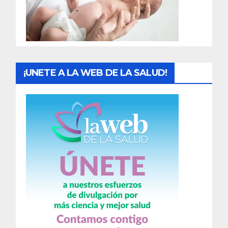
d
a
s
¡UNETE A LA WEB DE LA SALUD!