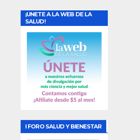
a
¡UNETE A LA WEB DE LA
d
SALUD!
a
s
I FORO SALUD Y BIENESTAR