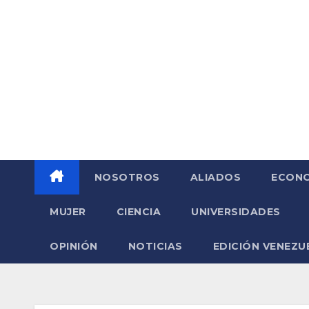
Saltar
al
contenido
NOSOTROS
ALIADOS
ECONO
MUJER
CIENCIA
UNIVERSIDADES
OPINIÓN
NOTICIAS
EDICIÓN VENEZU