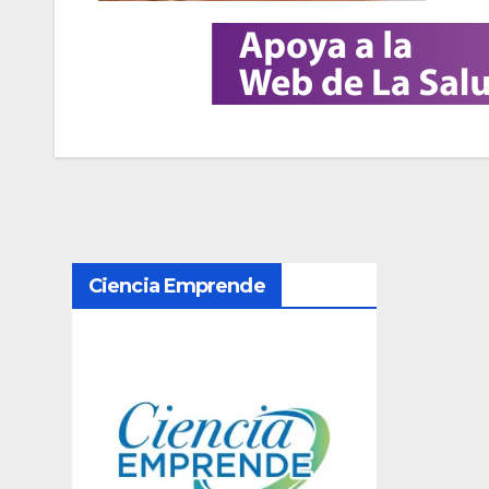
N
Ciencia Emprende
a
v
e
g