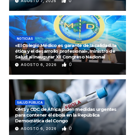
0
AGOSTO 7, 2026
NOTICIAS
«El Colegio Médico es garante de la calidad, la
ética y el desarrollo profesional», ministro de
Salud al inaugurar XII Congreso Nacional
0
AGOSTO 6, 2026
SALUD PÚBLICA
OMS y CDC de África piden medidas urgentes
para contener el ébola en la República
Democrática del Congo
0
AGOSTO 6, 2026