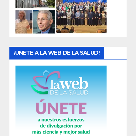
a
d
a
s
¡UNETE A LA WEB DE LA SALUD!