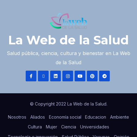
La Web de la Salud
Salud pública, ciencia, cultura y bienestar en La Web
de la Salud
© Copyright 2022 La Web de la Salud.
Nosotros
Aliados
Economía social
Educacion
Ambiente
Cultura
Mujer
Ciencia
Universidades
Tecnología e innovación
Salud Pública
Vacunas
Opinión