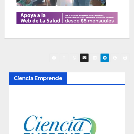
N
Ciencia Emprende
a
v
e
g
a