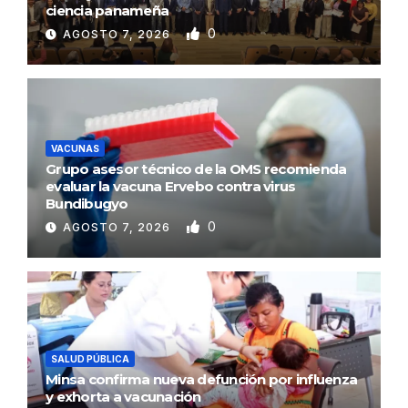
ciencia panameña
0
AGOSTO 7, 2026
VACUNAS
Grupo asesor técnico de la OMS recomienda
evaluar la vacuna Ervebo contra virus
Bundibugyo
0
AGOSTO 7, 2026
SALUD PÚBLICA
Minsa confirma nueva defunción por influenza
y exhorta a vacunación