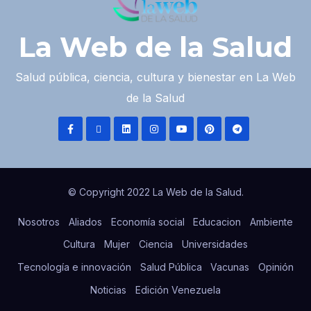
La Web de la Salud
Salud pública, ciencia, cultura y bienestar en La Web
de la Salud
© Copyright 2022 La Web de la Salud.
Nosotros
Aliados
Economía social
Educacion
Ambiente
Cultura
Mujer
Ciencia
Universidades
Tecnología e innovación
Salud Pública
Vacunas
Opinión
Noticias
Edición Venezuela