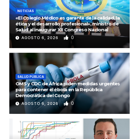
NOTICIAS
«El Colegio Médico es garante de la calidad, la
ética y el desarrollo profesional», ministro de
Salud al inaugurar XII Congreso Nacional
0
AGOSTO 6, 2026
SALUD PÚBLICA
OMS y CDC de África piden medidas urgentes
para contener el ébola en la República
Democrática del Congo
0
AGOSTO 6, 2026