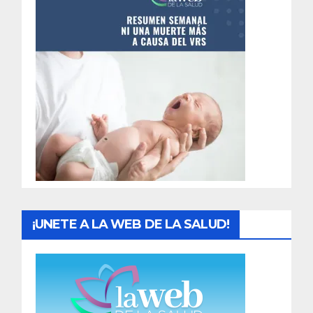
n
t
r
a
d
a
s
¡UNETE A LA WEB DE LA SALUD!