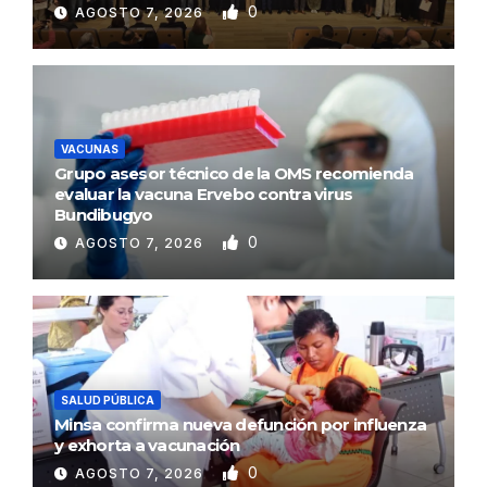
0
AGOSTO 7, 2026
VACUNAS
Grupo asesor técnico de la OMS recomienda
evaluar la vacuna Ervebo contra virus
Bundibugyo
0
AGOSTO 7, 2026
SALUD PÚBLICA
Minsa confirma nueva defunción por influenza
y exhorta a vacunación
0
AGOSTO 7, 2026