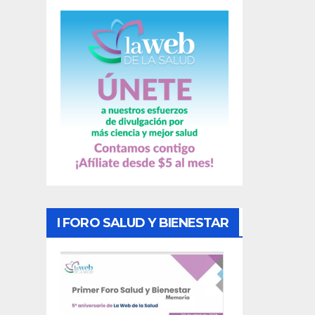
a
s
I FORO SALUD Y BIENESTAR