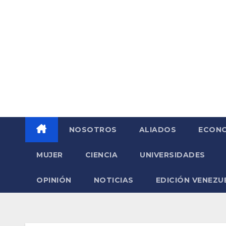
Saltar
al
contenido
NOSOTROS
ALIADOS
ECONO
MUJER
CIENCIA
UNIVERSIDADES
OPINIÓN
NOTICIAS
EDICIÓN VENEZU