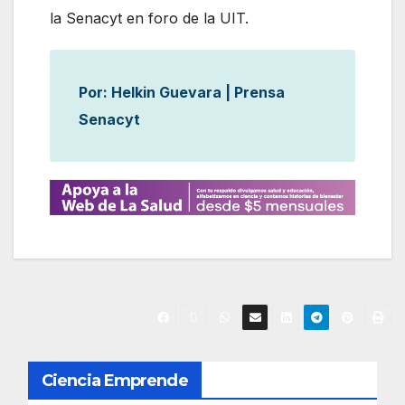
la Senacyt en foro de la UIT.
Por: Helkin Guevara | Prensa
Senacyt
N
Ciencia Emprende
a