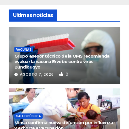
Ultimas noticias
VACUNAS
Grupo asesor técnico de la OMS recomienda
evaluar la vacuna Ervebo contra virus
Bundibugyo
0
AGOSTO 7, 2026
SALUD PÚBLICA
Minsa confirma nueva defunción por influenza
y exhorta a vacunación