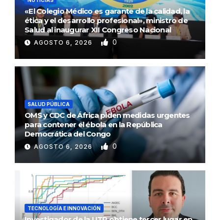
«El Colegio Médico es garante de la calidad, la
ética y el desarrollo profesional», ministro de
Salud al inaugurar XII Congreso Nacional
0
AGOSTO 6, 2026
SALUD PÚBLICA
OMS y CDC de África piden medidas urgentes
para contener el ébola en la República
Democrática del Congo
0
AGOSTO 6, 2026
TECNOLOGÍA E INNOVACIÓN
Investigador de la UTP obtiene tercer lugar en