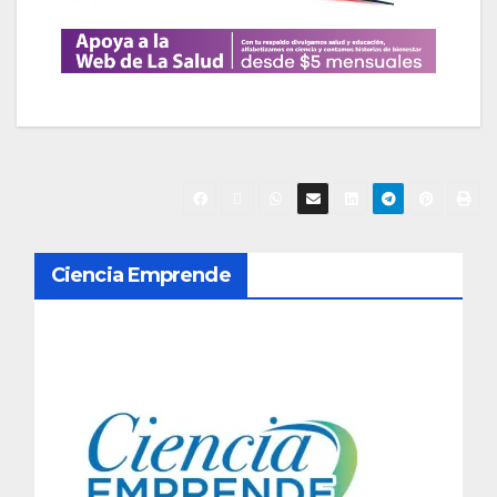
N
Ciencia Emprende
a
v
e
g
a