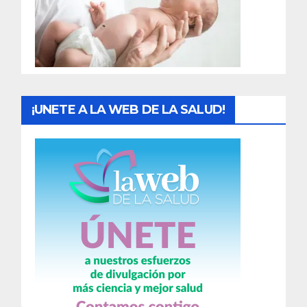
d
a
s
¡UNETE A LA WEB DE LA SALUD!