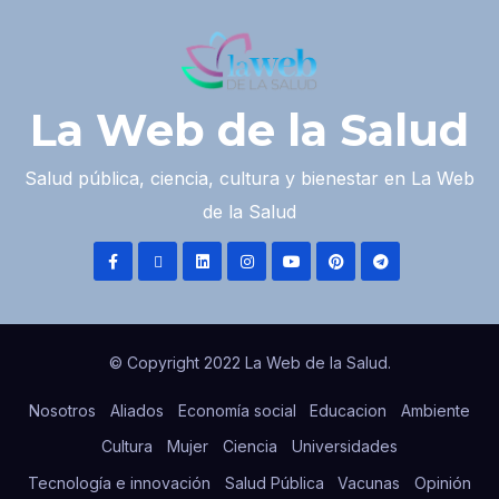
La Web de la Salud
Salud pública, ciencia, cultura y bienestar en La Web
de la Salud
© Copyright 2022 La Web de la Salud.
Nosotros
Aliados
Economía social
Educacion
Ambiente
Cultura
Mujer
Ciencia
Universidades
Tecnología e innovación
Salud Pública
Vacunas
Opinión