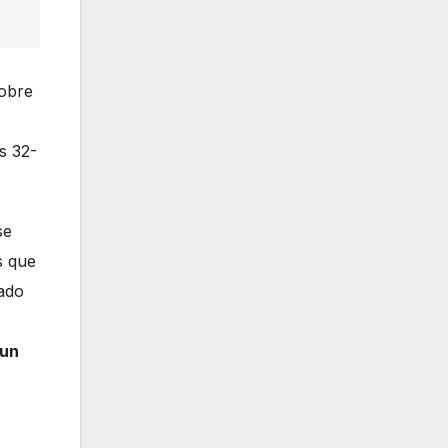
sobre
s 32-
se
s que
rado
 un