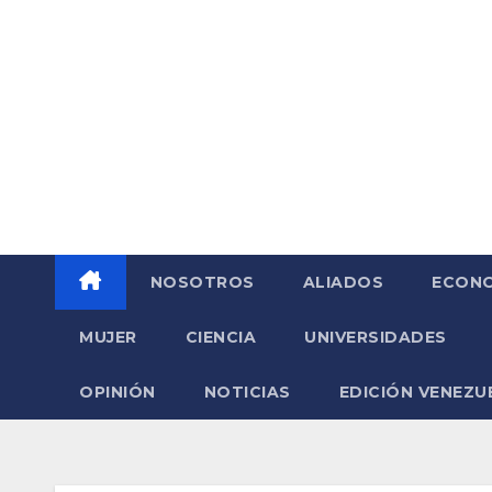
Saltar
al
contenido
NOSOTROS
ALIADOS
ECONO
MUJER
CIENCIA
UNIVERSIDADES
OPINIÓN
NOTICIAS
EDICIÓN VENEZU