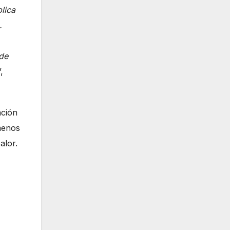
lica
.
 de
”,
ación
 menos
alor.