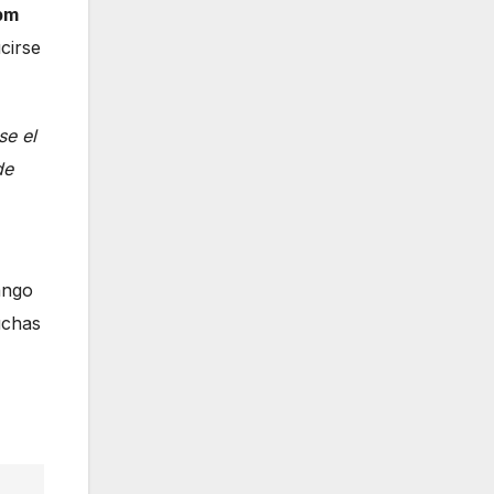
ppm
cirse
se el
de
ango
uchas