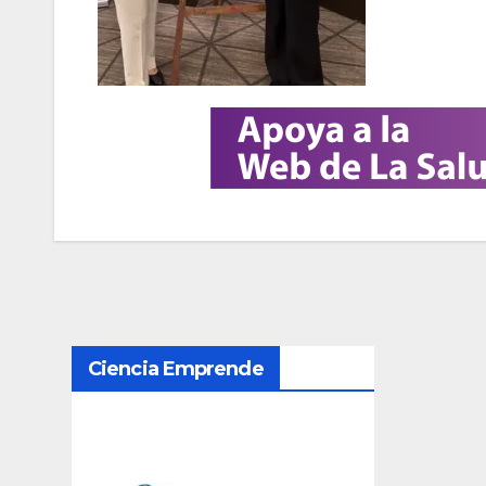
N
Ciencia Emprende
a
v