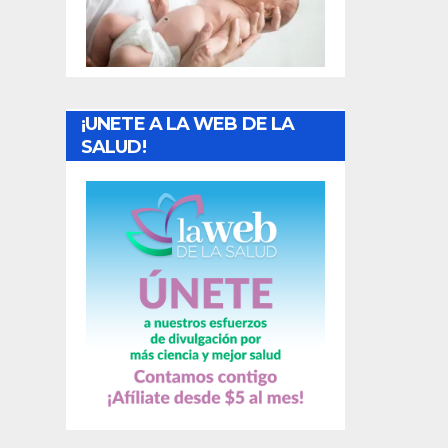
t
r
a
¡UNETE A LA WEB DE LA
d
SALUD!
a
s