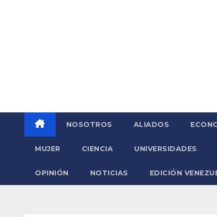
Saltar
al
contenido
NOSOTROS
ALIADOS
ECONO
MUJER
CIENCIA
UNIVERSIDADES
OPINIÓN
NOTICIAS
EDICIÓN VENEZU