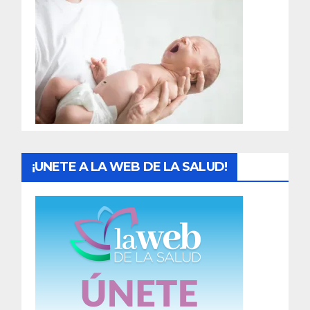
r
a
d
a
s
¡UNETE A LA WEB DE LA SALUD!