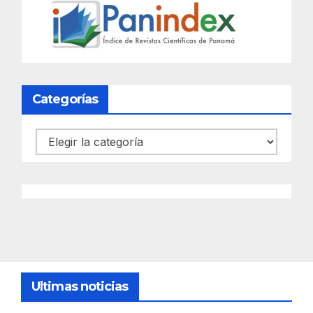
Categorías
Categorías
Ultimas noticias