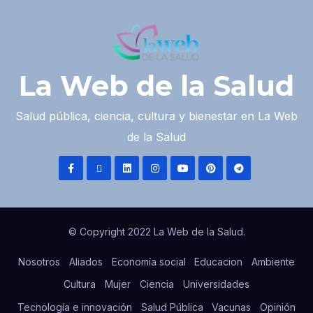
La Web de la Salud
Salud pública, ciencia, cultura y bienestar en La Web
de la Salud
© Copyright 2022 La Web de la Salud.
Nosotros
Aliados
Economía social
Educacion
Ambiente
Cultura
Mujer
Ciencia
Universidades
Tecnología e innovación
Salud Pública
Vacunas
Opinión