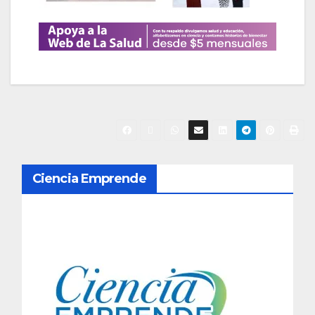
N
Ciencia Emprende
a
v
e
g
a