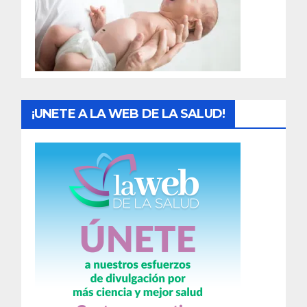
d
a
s
¡UNETE A LA WEB DE LA SALUD!