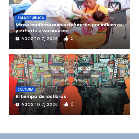
SALUD PÚBLICA
Minsa confirma nueva defunción por influenza
y exhorta a vacunación
0
AGOSTO 7, 2026
CULTURA
El tiempo de los libros
0
AGOSTO 7, 2026