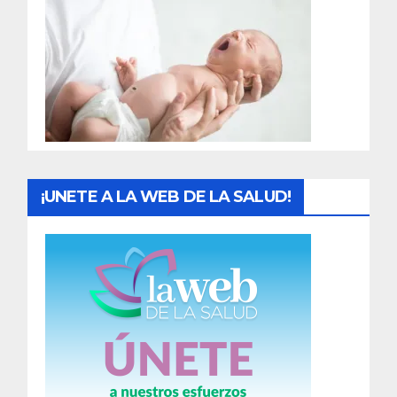
r
a
d
a
s
¡UNETE A LA WEB DE LA SALUD!