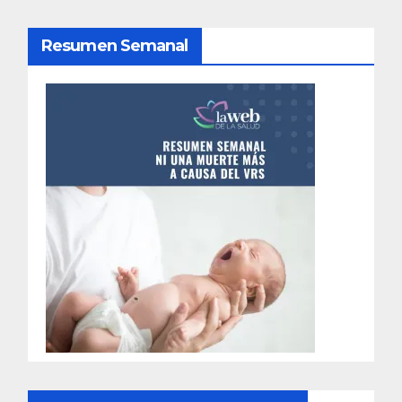
d
Resumen Semanal
e
e
n
t
r
a
d
a
s