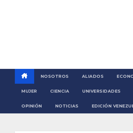
Saltar
al
contenido
NOSOTROS
ALIADOS
ECONO
MUJER
CIENCIA
UNIVERSIDADES
OPINIÓN
NOTICIAS
EDICIÓN VENEZU