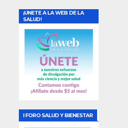
a
¡UNETE A LA WEB DE LA
d
SALUD!
a
s
I FORO SALUD Y BIENESTAR