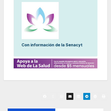
Con información de la Senacyt
N