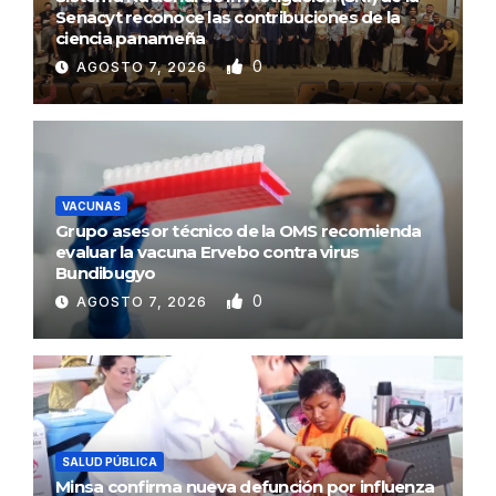
Senacyt reconoce las contribuciones de la
ciencia panameña
0
AGOSTO 7, 2026
VACUNAS
Grupo asesor técnico de la OMS recomienda
evaluar la vacuna Ervebo contra virus
Bundibugyo
0
AGOSTO 7, 2026
SALUD PÚBLICA
Minsa confirma nueva defunción por influenza