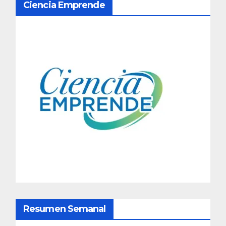
Ciencia Emprende
a
v
e
g
a
c
i
ó
n
d
Resumen Semanal
e