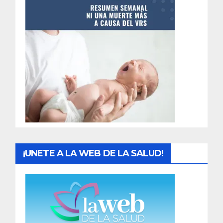
n
t
r
a
d
a
s
¡UNETE A LA WEB DE LA SALUD!