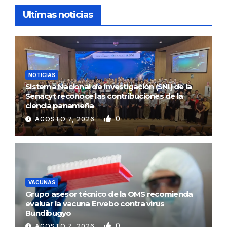
Ultimas noticias
NOTICIAS
Sistema Nacional de Investigación (SNI) de la
Senacyt reconoce las contribuciones de la
ciencia panameña
0
AGOSTO 7, 2026
VACUNAS
Grupo asesor técnico de la OMS recomienda
evaluar la vacuna Ervebo contra virus
Bundibugyo
0
AGOSTO 7, 2026