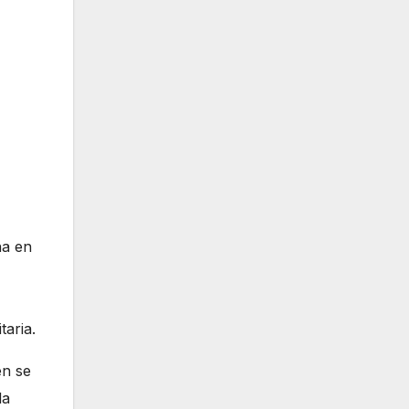
na en
taria.
en se
la