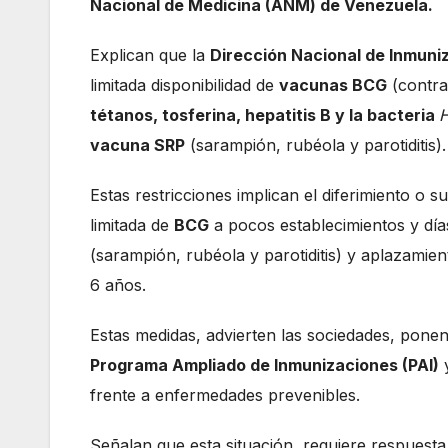
Nacional de Medicina (ANM) de Venezuela.
Explican que la
Dirección Nacional de Inmuni
limitada disponibilidad de
vacunas BCG
(contra
tétanos, tosferina, hepatitis B y la bacteria
H
vacuna SRP
(sarampión, rubéola y parotiditis).
Estas restricciones implican el diferimiento o 
limitada de
BCG
a pocos establecimientos y día
(sarampión, rubéola y parotiditis) y aplazamie
6 años.
Estas medidas, advierten las sociedades, ponen
Programa Ampliado de Inmunizaciones (PAI)
y
frente a enfermedades prevenibles.
Señalan que esta situación requiere respuesta i