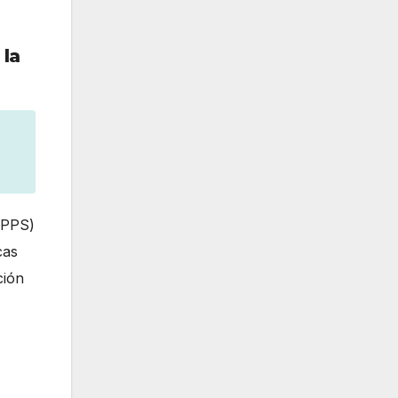
 la
PPS)
cas
ción