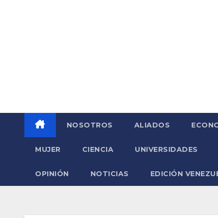
Saltar
al
contenido
NOSOTROS
ALIADOS
ECONO
MUJER
CIENCIA
UNIVERSIDADES
OPINIÓN
NOTICIAS
EDICIÓN VENEZU