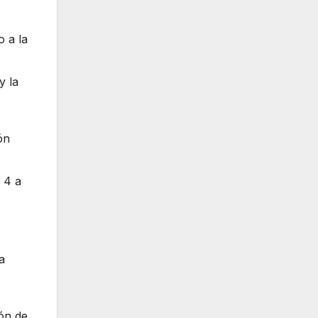
o a la
y la
ón
 4 a
a
ión de