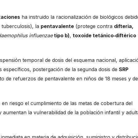
zaciones
ha instruido la racionalización de biológicos debid
 tuberculosis), la
pentavalente
(protege contra
difteria,
aemophilus influenzae
tipo b)
,
toxoide tetánico‑diftérico
suspensión temporal de dosis del esquema nacional, aplicaci
s específicos, postergación de la segunda dosis de
SRP
nto de refuerzos de pentavalente en niños de 18 meses y de
 en riesgo el cumplimiento de las metas de cobertura del
 aumentan la vulnerabilidad de la población infantil y adult
nmediata en materia de adquisición, suministro y distribuc