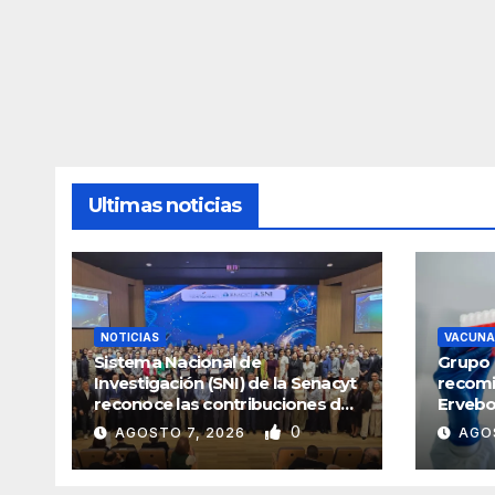
Ultimas noticias
NOTICIAS
VACUNA
Sistema Nacional de
Grupo 
Investigación (SNI) de la Senacyt
recomi
reconoce las contribuciones de
Ervebo
la ciencia panameña
0
AGOSTO 7, 2026
AGO