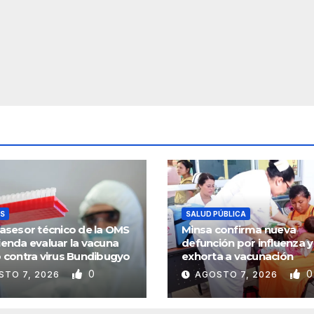
S
SALUD PÚBLICA
asesor técnico de la OMS
Minsa confirma nueva
enda evaluar la vacuna
defunción por influenza y
 contra virus Bundibugyo
exhorta a vacunación
0
0
STO 7, 2026
AGOSTO 7, 2026