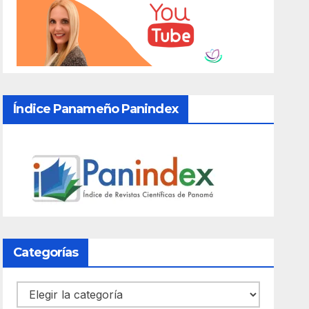
Índice Panameño Panindex
Categorías
Categorías