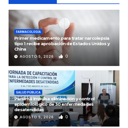
FARMACOLOGÍA
Primer medicamento para tratar narcolepsia
tipo 1 recibe aprobación de Estados Unidos y
China
0
AGOSTO 5, 2026
SALUD PÚBLICA
Panamá impulsa eliminación y control
epidemiológico de 30 enfermedades
desatendidas
0
AGOSTO 5, 2026