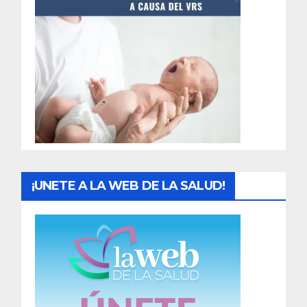
t
r
a
d
a
s
¡UNETE A LA WEB DE LA SALUD!