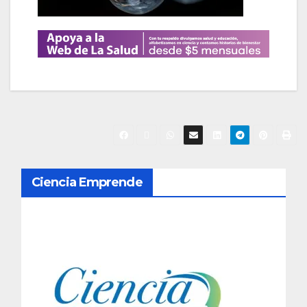
N
Ciencia Emprende
a
v
e
g