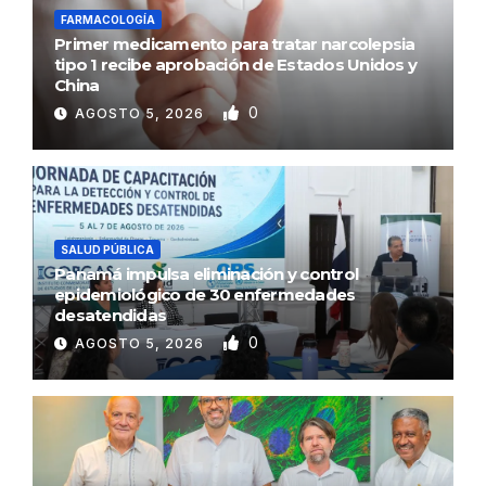
FARMACOLOGÍA
Primer medicamento para tratar narcolepsia
tipo 1 recibe aprobación de Estados Unidos y
China
0
AGOSTO 5, 2026
SALUD PÚBLICA
Panamá impulsa eliminación y control
epidemiológico de 30 enfermedades
desatendidas
0
AGOSTO 5, 2026