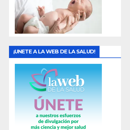
a
d
a
s
¡UNETE A LA WEB DE LA SALUD!