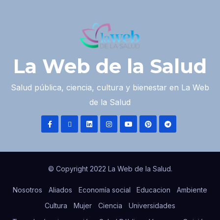
La Web de la Salud
Salud pública, ciencia, cultura y bienestar en La Web
de la Salud
© Copyright 2022 La Web de la Salud.
Nosotros
Aliados
Economía social
Educacion
Ambiente
Cultura
Mujer
Ciencia
Universidades