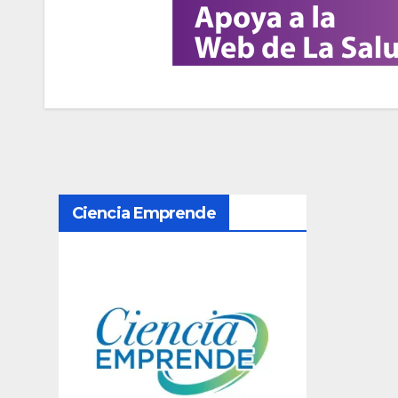
N
Ciencia Emprende
a
v
e
g
a