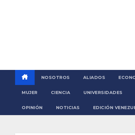
Saltar
al
contenido
NOSOTROS
ALIADOS
ECONO
MUJER
CIENCIA
UNIVERSIDADES
OPINIÓN
NOTICIAS
EDICIÓN VENEZU