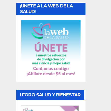
¡UNETE A LA WEB DE LA
d
SALUD!
a
s
I FORO SALUD Y BIENESTAR