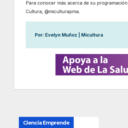
Para conocer más acerca de su programación has
Cultura, @miculturapma.
Por: Evelyn Muñoz | Micultura
N
Ciencia Emprende