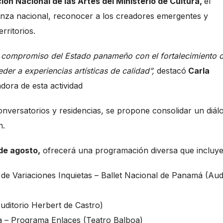
ión Nacional de las Artes del Ministerio de Cultura,
el
anza nacional, reconocer a los creadores emergentes y
rritorios.
n compromiso del Estado panameño con el fortalecimiento d
der a experiencias artísticas de calidad”,
destacó
Carla
dora de esta actividad
conversatorios y residencias, se propone consolidar un diál
n.
 de agosto,
ofrecerá una programación diversa que incluye
de Variaciones Inquietas – Ballet Nacional de Panamá (Aud
Auditorio Herbert de Castro)
za – Programa Enlaces (Teatro Balboa)