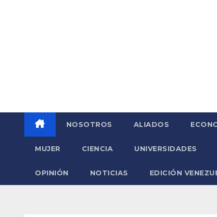
Saltar
al
contenido
NOSOTROS
ALIADOS
ECONO
MUJER
CIENCIA
UNIVERSIDADES
OPINIÓN
NOTICIAS
EDICIÓN VENEZU