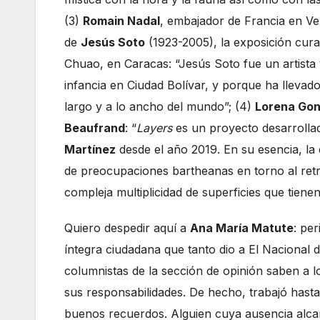
(3)
Romain Nadal
, embajador de Francia en Ve
de
Jesús Soto
(1923-2005), la exposición cur
Chuao, en Caracas: “Jesús Soto fue un artista
infancia en Ciudad Bolívar, y porque ha llevado
largo y a lo ancho del mundo”; (4)
Lorena Gon
Beaufrand
: “
Layers
es un proyecto desarrolla
Martínez
desde el año 2019. En su esencia, l
de preocupaciones bartheanas en torno al re
compleja multiplicidad de superficies que tienen
Quiero despedir aquí a
Ana María Matute
: pe
íntegra ciudadana que tanto dio a El Nacional d
columnistas de la sección de opinión saben a 
sus responsabilidades. De hecho, trabajó hasta
buenos recuerdos. Alguien cuya ausencia alca