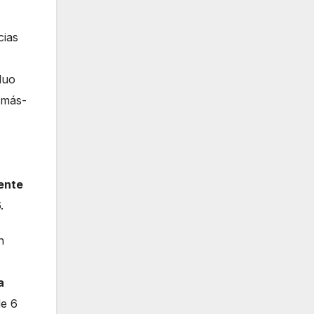
cias
duo
 más-
ente
.
n
a
de 6