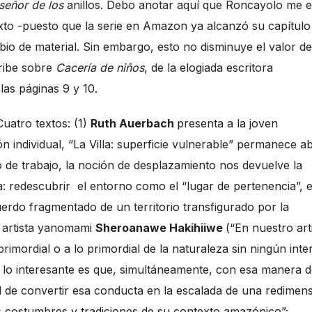
 señor de los
anillos. Debo anotar aquí que Roncayolo me e
exto -puesto que la serie en Amazon ya alcanzó su capítulo
bio de material. Sin embargo, esto no disminuye el valor de
cribe sobre
Cacería de niños
, de la elogiada escritora
as páginas 9 y 10.
Cuatro textos: (1)
Ruth Auerbach
presenta a la joven
n individual, “La Villa: superficie vulnerable” permanece ab
o de trabajo, la noción de desplazamiento nos devuelve la
: redescubrir el entorno como el “lugar de pertenencia”, 
erdo fragmentado de un territorio transfigurado por la
l artista yanomami
Sheroanawe Hakihiiwe
(“En nuestro art
rimordial o a lo primordial de la naturaleza sin ningún inte
 Y lo interesante es que, simultáneamente, con esa manera 
idad de convertir esa conducta en la escalada de una redimen
as costumbres y tradiciones de su contexto amazónico”;