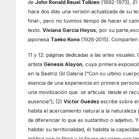
de
John Ronald Reuel Tolkien
(1892-1973),
El
hace dos días una versión actualizada de su t
final-, pero no tuvimos tiempo de hacer el cam
texto.
Viviana García Hoyos
, por su parte,es
japonesa
Taeko Kono
(1926-2015). Comparten l
11 y 12: páginas dedicadas a las artes visuales. 
artista
Génesis Alayón
, cuya primera exposició
en la Beatriz Gil Galería (“Con su ultimo cuerp
esencia de una experiencia en primera persona
una movilización que se articula desde el recu
ausencia”); (2)
Víctor Guédez
escribe sobre e
habita el acercamiento natural a la naturaleza p
de diferenciar lo que es sustantivo o adjetivo.
habitar su territorialidad, él habilita la capac
mística con la flora y la fauna así como con l