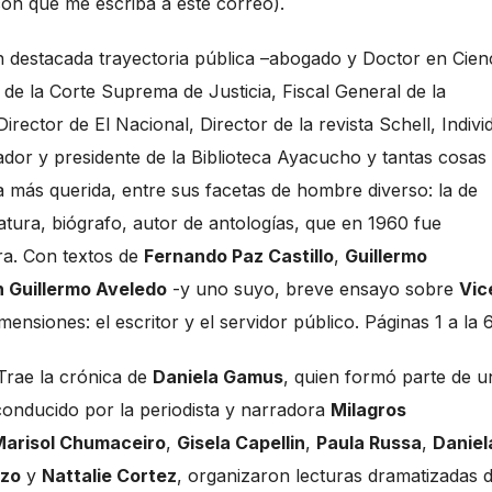
 con que me escriba a este correo).
n destacada trayectoria pública –abogado y Doctor en Cien
 de la Corte Suprema de Justicia, Fiscal General de la
irector de El Nacional, Director de la revista Schell, Indivi
dor y presidente de la Biblioteca Ayacucho y tantas cosas
la más querida, entre sus facetas de hombre diverso: la de
teratura, biógrafo, autor de antologías, que en 1960 fue
ra. Con textos de
Fernando Paz Castillo
,
Guillermo
 Guillermo Aveledo
-y uno suyo, breve ensayo sobre
Vic
nsiones: el escritor y el servidor público. Páginas 1 a la 6
 Trae la crónica de
Daniela Gamus
, quien formó parte de u
o conducido por la periodista y narradora
Milagros
arisol Chumaceiro
,
Gisela Capellin
,
Paula Russa
,
Daniel
nzo
y
Nattalie Cortez
, organizaron lecturas dramatizadas 