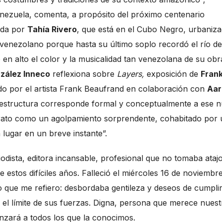
nezuela, comenta, a propósito del próximo centenario
ada por
Tahía Rivero
, que está en el Cubo Negro, urbaniza
 venezolano porque hasta su último soplo recordó el río de
 en alto el color y la musicalidad tan venezolana de su obr
zález Inneco
reflexiona sobre
Layers,
exposición de
Fran
do por el artista Frank Beaufrand en colaboración con
Aar
a estructura corresponde formal y conceptualmente a ese 
trato como un agolpamiento sorprendente, cohabitado por
 lugar en un breve instante”.
riodista, editora incansable, profesional que no tomaba ataj
e estos difíciles años. Falleció el miércoles 16 de noviembr
lo que me refiero: desbordaba gentileza y deseos de cumpli
 el límite de sus fuerzas. Digna, persona que merece nuest
nzará a todos los que la conocimos.