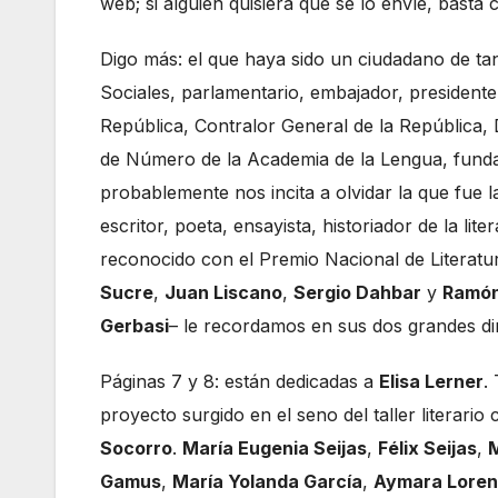
web; si alguien quisiera que se lo envíe, basta
Digo más: el que haya sido un ciudadano de ta
Sociales, parlamentario, embajador, presidente
República, Contralor General de la República, D
de Número de la Academia de la Lengua, funda
probablemente nos incita a olvidar la que fue 
escritor, poeta, ensayista, historiador de la li
reconocido con el Premio Nacional de Literatu
Sucre
,
Juan Liscano
,
Sergio Dahbar
y
Ramón
Gerbasi
– le recordamos en sus dos grandes dime
Páginas 7 y 8: están dedicadas a
Elisa Lerner
.
proyecto surgido en el seno del taller literari
Socorro
.
María Eugenia Seijas
,
Félix Seijas
,
M
Gamus
,
María Yolanda García
,
Aymara Lore