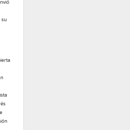
nvió
 su
ierta
en
ista
rés
de
sión