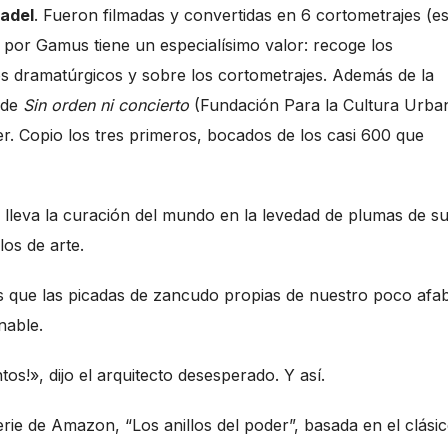
adel
. Fueron filmadas y convertidas en 6 cortometrajes (e
 por Gamus tiene un especialísimo valor: recoge los
s dramatúrgicos y sobre los cortometrajes. Además de la
 de
Sin orden ni concierto
(Fundación Para la Cultura Urba
er. Copio los tres primeros, bocados de los casi 600 que
na lleva la curación del mundo en la levedad de plumas de s
los de arte.
s que las picadas de zancudo propias de nuestro poco afa
rnable.
ntos!», dijo el arquitecto desesperado. Y así.
erie de Amazon, “Los anillos del poder”, basada en el clási