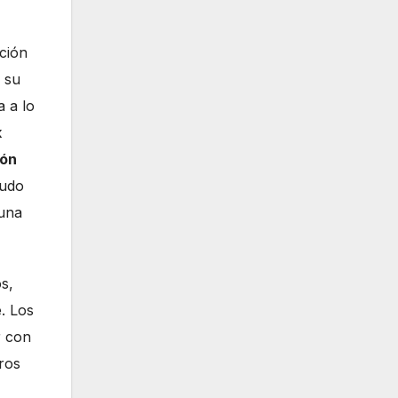
ción
 su
a a lo
k
ón
nudo
 una
os,
e. Los
r con
ros