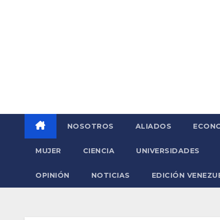
Saltar
al
contenido
NOSOTROS
ALIADOS
ECONO
MUJER
CIENCIA
UNIVERSIDADES
OPINIÓN
NOTICIAS
EDICIÓN VENEZU