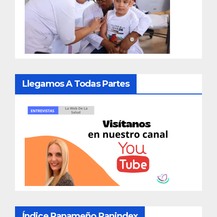
Llegamos A Todas Partes
Índice Panameño Panindex