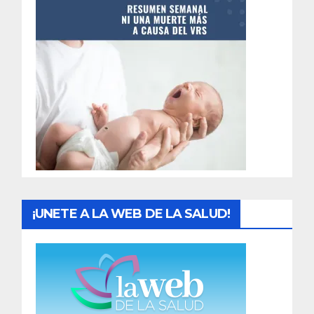
n
t
r
a
d
a
s
¡UNETE A LA WEB DE LA SALUD!