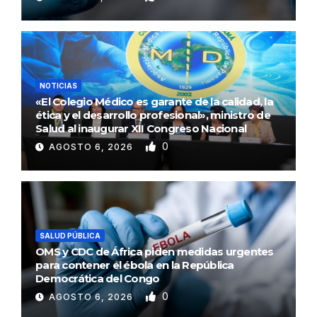
NOTICIAS
«El Colegio Médico es garante de la calidad, la
ética y el desarrollo profesional», ministro de
Salud al inaugurar XII Congreso Nacional
0
AGOSTO 6, 2026
SALUD PÚBLICA
OMS y CDC de África piden medidas urgentes
para contener el ébola en la República
Democrática del Congo
0
AGOSTO 6, 2026