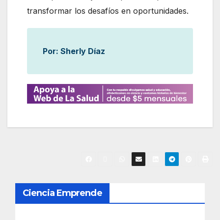
transformar los desafíos en oportunidades.
Por: Sherly Díaz
N
Ciencia Emprende
a