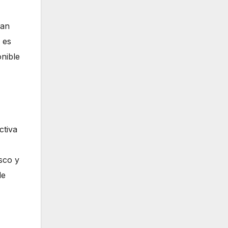
han
 es
onible
ctiva
sco y
de