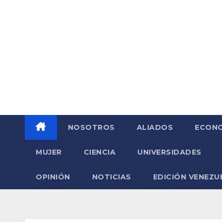
Saltar
al
contenido
NOSOTROS
ALIADOS
ECONO
MUJER
CIENCIA
UNIVERSIDADES
OPINIÓN
NOTICIAS
EDICIÓN VENEZU