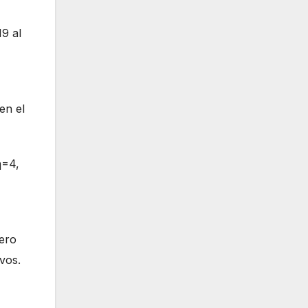
19 al
en el
η=4,
ero
vos.