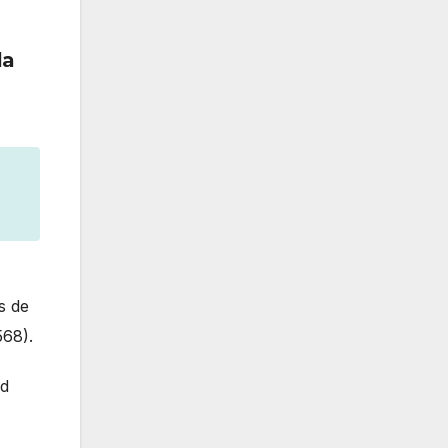
la
s de
568).
ad