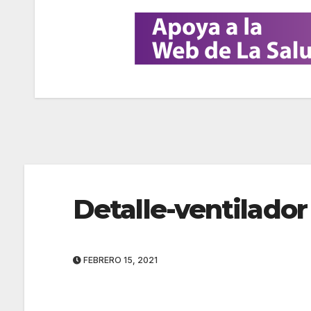
N
a
Detalle-ventilador
v
e
FEBRERO 15, 2021
g