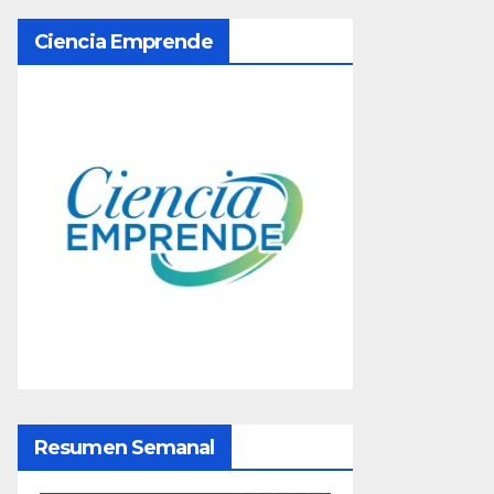
a
Ciencia Emprende
d
a
s
Resumen Semanal