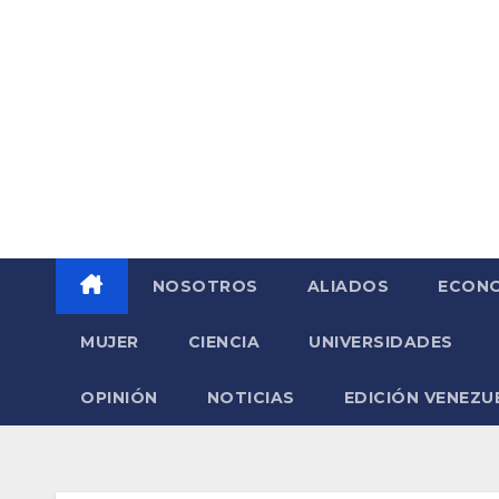
Saltar
al
contenido
NOSOTROS
ALIADOS
ECONO
MUJER
CIENCIA
UNIVERSIDADES
OPINIÓN
NOTICIAS
EDICIÓN VENEZU