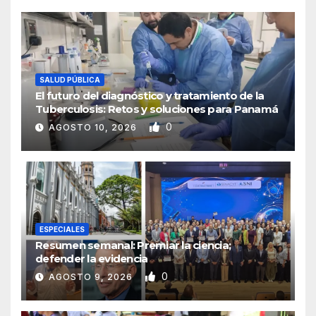
SALUD PÚBLICA
El futuro del diagnóstico y tratamiento de la
Tuberculosis: Retos y soluciones para Panamá
0
AGOSTO 10, 2026
ESPECIALES
Resumen semanal: Premiar la ciencia;
defender la evidencia
0
AGOSTO 9, 2026