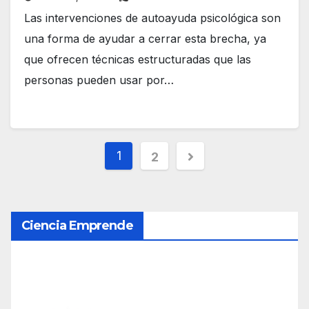
Las intervenciones de autoayuda psicológica son
una forma de ayudar a cerrar esta brecha, ya
que ofrecen técnicas estructuradas que las
personas pueden usar por…
P
1
2
a
g
Ciencia Emprende
i
n
a