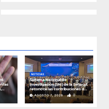
NOTICIAS
26
Sistema Nacional de
n las
Investigación (SNI) de la Senacyt
,
reconoce las contribuciones de
la ciencia panameña
0
AGOSTO 7, 2026