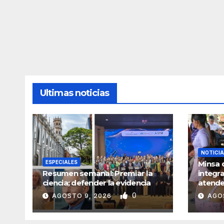
Ultimas noticias
NOTICI
ESPECIALES
Minsa 
Resumen semanal: Premiar la
integra
ciencia; defender la evidencia
atende
inunda
0
AGOSTO 9, 2026
AGO