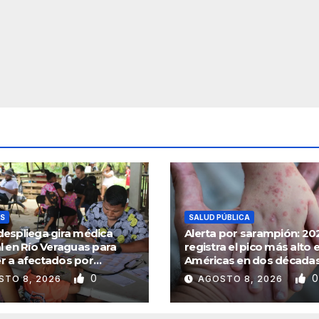
AS
SALUD PÚBLICA
despliega gira médica
Alerta por sarampión: 20
l en Río Veraguas para
registra el pico más alto e
r a afectados por
Américas en dos décadas
ciones
alerta la OPS
0
0
STO 8, 2026
AGOSTO 8, 2026